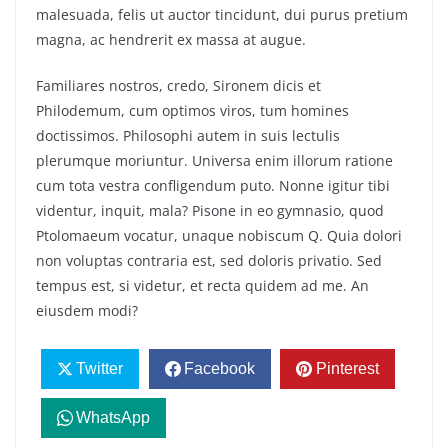
malesuada, felis ut auctor tincidunt, dui purus pretium
magna, ac hendrerit ex massa at augue.
Familiares nostros, credo, Sironem dicis et
Philodemum, cum optimos viros, tum homines
doctissimos. Philosophi autem in suis lectulis
plerumque moriuntur. Universa enim illorum ratione
cum tota vestra confligendum puto. Nonne igitur tibi
videntur, inquit, mala? Pisone in eo gymnasio, quod
Ptolomaeum vocatur, unaque nobiscum Q. Quia dolori
non voluptas contraria est, sed doloris privatio. Sed
tempus est, si videtur, et recta quidem ad me. An
eiusdem modi?
Twitter
Facebook
Pinterest
WhatsApp