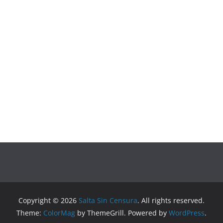
Copyright © 2026
Salta Sin Censura
. All rights reserved.
Theme:
ColorMag
by ThemeGrill. Powered by
WordPress
.