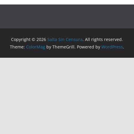
Copyright © 2026
Salta Sin Censura
. All rights reserved.
Theme:
ColorMag
by ThemeGrill. Powered by
WordPress
.