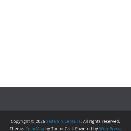
Copyright © 2026
Salta Sin Censura
. All rights reserved.
Theme:
ColorMag
by ThemeGrill. Powered by
WordPress
.