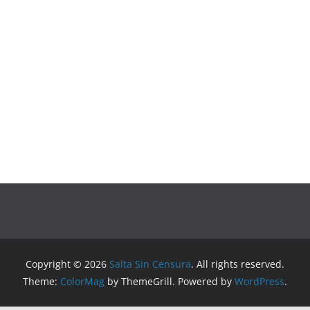
Copyright © 2026
Salta Sin Censura
. All rights reserved.
Theme:
ColorMag
by ThemeGrill. Powered by
WordPress
.