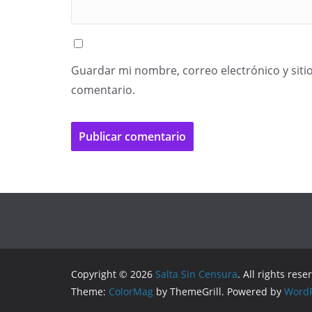
Guardar mi nombre, correo electrónico y siti
comentario.
Copyright © 2026
Salta Sin Censura
. All rights rese
Theme:
ColorMag
by ThemeGrill. Powered by
WordP