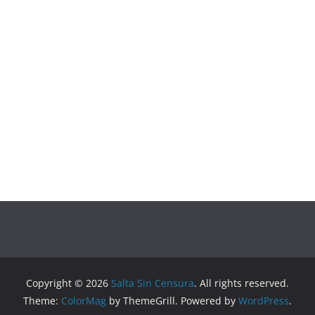
Copyright © 2026
Salta Sin Censura
. All rights reserved.
Theme:
ColorMag
by ThemeGrill. Powered by
WordPress
.