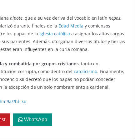
liana
nipote
, que a su vez deriva del vocablo en latín
nepos
,
larizó durante finales de la
Edad Media
y comienzos
ntre los papas de la
Iglesia católica
a asignar los altos cargos
a sus parientes. Además, otorgaban diversos títulos y tierras
 estas eran influyentes en la curia romana.
da y combatida por grupos cristianos
, tanto en
stitución corrupta, como dentro del
catolicismo
. Finalmente,
a Inocencio XII decretó que los papas no podían conceder
on la excepción de un solo nombramiento a cardenal.
mhm9a/?hl=ko
est
WhatsApp