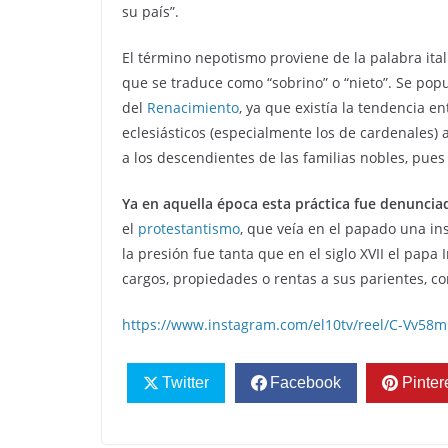
su país”.
El término nepotismo proviene de la palabra ita
que se traduce como “sobrino” o “nieto”. Se popu
del
Renacimiento
, ya que existía la tendencia e
eclesiásticos (especialmente los de cardenales) 
a los descendientes de las familias nobles, pues
Ya en aquella época esta práctica fue denuncia
el
protestantismo
, que veía en el papado una in
la presión fue tanta que en el siglo XVII el pap
cargos, propiedades o rentas a sus parientes, c
https://www.instagram.com/el10tv/reel/C-Vv58
Twitter
Facebook
Pinter