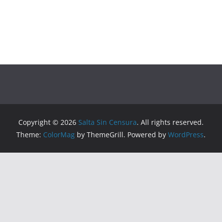
Copyright © 2026
Salta Sin Censura
. All rights reserved.
Theme:
ColorMag
by ThemeGrill. Powered by
WordPress
.