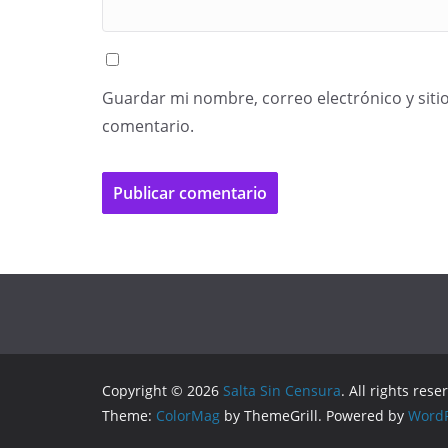
Guardar mi nombre, correo electrónico y siti
comentario.
Copyright © 2026
Salta Sin Censura
. All rights rese
Theme:
ColorMag
by ThemeGrill. Powered by
WordP