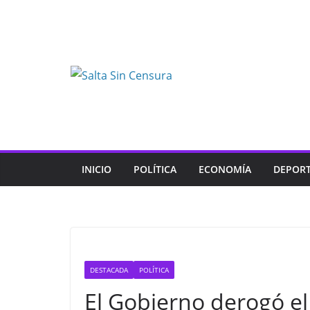
Skip
to
content
INICIO
POLÍTICA
ECONOMÍA
DEPOR
DESTACADA
POLÍTICA
El Gobierno derogó e