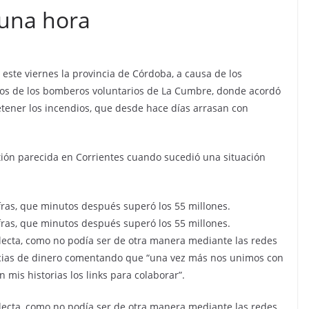
 una hora
 este viernes la provincia de Córdoba, a causa de los
bros de los bomberos voluntarios de La Cumbre, donde acordó
detener los incendios, que desde hace días arrasan con
tión parecida en Corrientes cuando sucedió una situación
ifras, que minutos después superó los 55 millones.
ifras, que minutos después superó los 55 millones.
olecta, como no podía ser de otra manera mediante las redes
rencias de dinero comentando que “una vez más nos unimos con
 mis historias los links para colaborar”.
olecta, como no podía ser de otra manera mediante las redes