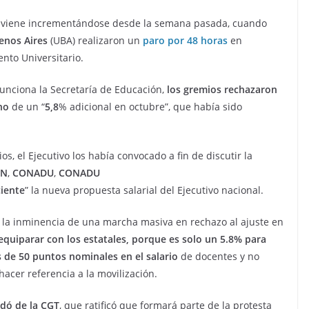
des viene incrementándose desde la semana pasada, cuando
enos Aires
(UBA) realizaron un
paro por 48 horas
en
ento Universitario.
funciona la Secretaría de Educación,
los gremios rechazaron
ano
de un “
5,8
% adicional en octubre”, que había sido
os, el Ejecutivo los había convocado a fin de discutir la
UN
,
CONADU
,
CONADU
ciente
” la nueva propuesta salarial del Ejecutivo nacional.
r la inminencia de una marcha masiva en rechazo al ajuste en
equiparar con los estatales, porque es solo un 5.8% para
de 50 puntos nominales en el salario
de docentes y no
hacer referencia a la movilización.
ldó de la CGT
, que ratificó que formará parte de la protesta