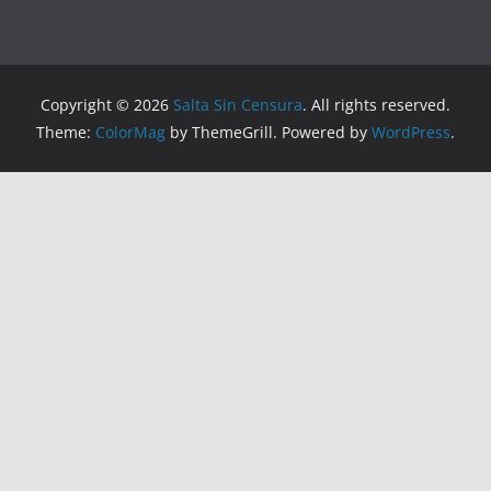
Copyright © 2026
Salta Sin Censura
. All rights reserved.
Theme:
ColorMag
by ThemeGrill. Powered by
WordPress
.