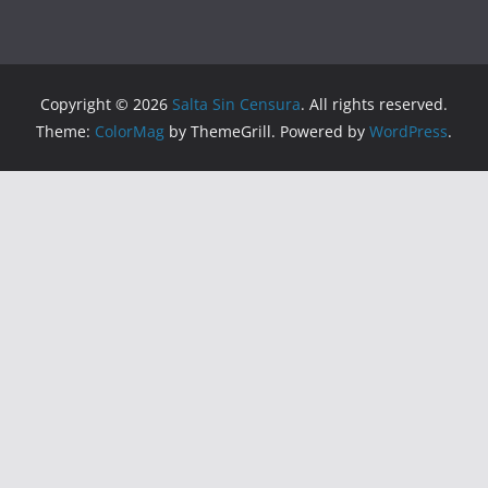
Copyright © 2026
Salta Sin Censura
. All rights reserved.
Theme:
ColorMag
by ThemeGrill. Powered by
WordPress
.