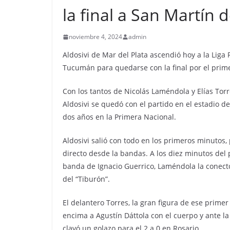
la final a San Martín
noviembre 4, 2024
admin
Aldosivi de Mar del Plata ascendió hoy a la Liga 
Tucumán para quedarse con la final por el prim
Con los tantos de Nicolás Laméndola y Elías Torr
Aldosivi se quedó con el partido en el estadio d
dos años en la Primera Nacional.
Aldosivi salió con todo en los primeros minutos
directo desde la bandas. A los diez minutos del p
banda de Ignacio Guerrico, Laméndola la conectó e
del “Tiburón”.
El delantero Torres, la gran figura de ese prim
encima a Agustín Dáttola con el cuerpo y ante l
clavó un golazo para el 2 a 0 en Rosario.