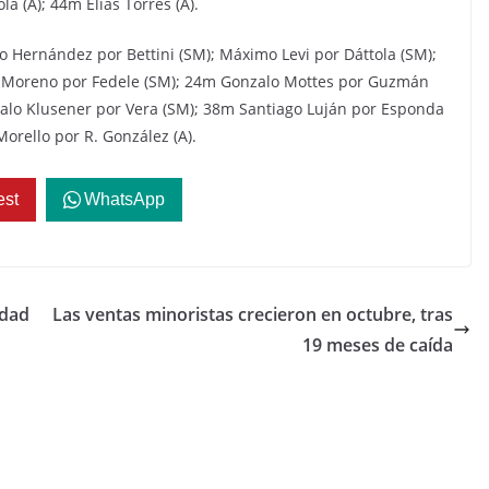
 (A); 44m Elías Torres (A).
o Hernández por Bettini (SM); Máximo Levi por Dáttola (SM);
s Moreno por Fedele (SM); 24m Gonzalo Mottes por Guzmán
zalo Klusener por Vera (SM); 38m Santiago Luján por Esponda
Morello por R. González (A).
est
WhatsApp
idad
Las ventas minoristas crecieron en octubre, tras
19 meses de caída