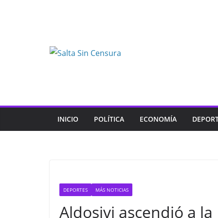
Skip
to
content
INICIO
POLÍTICA
ECONOMÍA
DEPOR
DEPORTES
MÁS NOTICIAS
Aldosivi ascendió a la