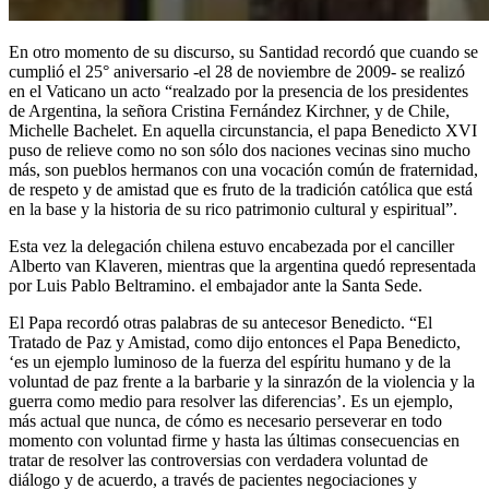
En otro momento de su discurso, su Santidad recordó que cuando se
cumplió el 25° aniversario -el 28 de noviembre de 2009- se realizó
en el Vaticano un acto “realzado por la presencia de los presidentes
de Argentina, la señora Cristina Fernández Kirchner, y de Chile,
Michelle Bachelet. En aquella circunstancia, el papa Benedicto XVI
puso de relieve como no son sólo dos naciones vecinas sino mucho
más, son pueblos hermanos con una vocación común de fraternidad,
de respeto y de amistad que es fruto de la tradición católica que está
en la base y la historia de su rico patrimonio cultural y espiritual”.
Esta vez la delegación chilena estuvo encabezada por el canciller
Alberto van Klaveren, mientras que la argentina quedó representada
por Luis Pablo Beltramino. el embajador ante la Santa Sede.
El Papa recordó otras palabras de su antecesor Benedicto. “El
Tratado de Paz y Amistad, como dijo entonces el Papa Benedicto,
‘es un ejemplo luminoso de la fuerza del espíritu humano y de la
voluntad de paz frente a la barbarie y la sinrazón de la violencia y la
guerra como medio para resolver las diferencias’. Es un ejemplo,
más actual que nunca, de cómo es necesario perseverar en todo
momento con voluntad firme y hasta las últimas consecuencias en
tratar de resolver las controversias con verdadera voluntad de
diálogo y de acuerdo, a través de pacientes negociaciones y