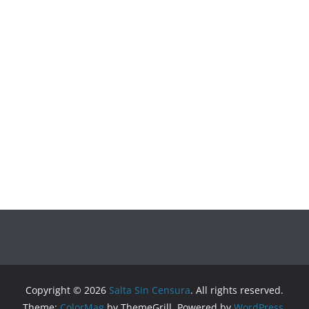
Copyright © 2026
Salta Sin Censura
. All rights reserved.
Theme:
ColorMag
by ThemeGrill. Powered by
WordPress
.