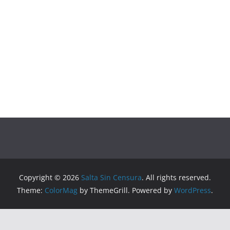
Copyright © 2026
Salta Sin Censura
. All rights reserved.
Theme:
ColorMag
by ThemeGrill. Powered by
WordPress
.