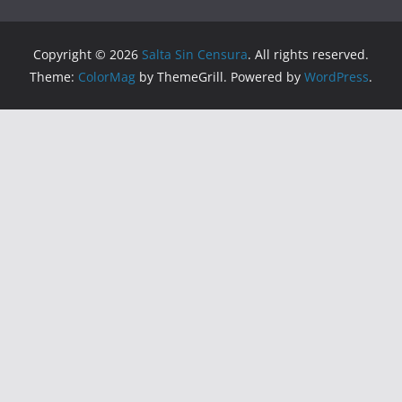
Copyright © 2026
Salta Sin Censura
. All rights reserved.
Theme:
ColorMag
by ThemeGrill. Powered by
WordPress
.