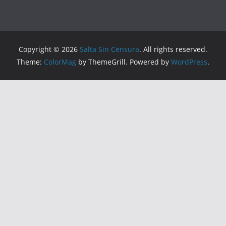
Copyright © 2026
Salta Sin Censura
. All rights reserved.
Theme:
ColorMag
by ThemeGrill. Powered by
WordPress
.