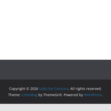
Copyright © 2026
Salta Sin Censura
. All rights reserved.
Theme:
ColorMag
by ThemeGrill. Powered by
WordPress
.