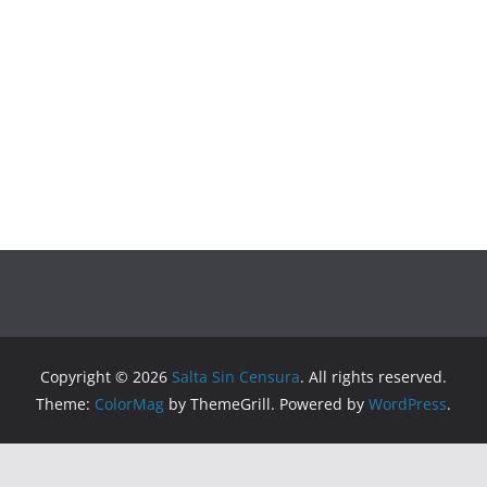
Copyright © 2026
Salta Sin Censura
. All rights reserved.
Theme:
ColorMag
by ThemeGrill. Powered by
WordPress
.