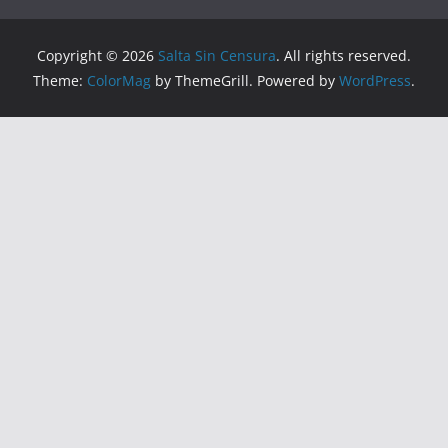
Copyright © 2026
Salta Sin Censura
. All rights reserved.
Theme:
ColorMag
by ThemeGrill. Powered by
WordPress
.